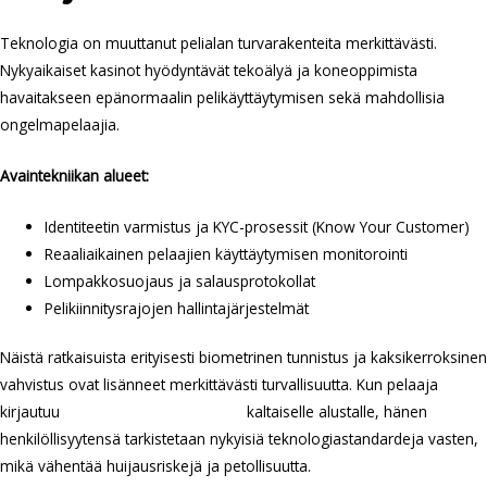
Teknologia on muuttanut pelialan turvarakenteita merkittävästi.
Nykyaikaiset kasinot hyödyntävät tekoälyä ja koneoppimista
havaitakseen epänormaalin pelikäyttäytymisen sekä mahdollisia
ongelmapelaajia.
Avaintekniikan alueet:
Identiteetin varmistus ja KYC-prosessit (Know Your Customer)
Reaaliaikainen pelaajien käyttäytymisen monitorointi
Lompakkosuojaus ja salausprotokollat
Pelikiinnitysrajojen hallintajärjestelmät
Näistä ratkaisuista erityisesti biometrinen tunnistus ja kaksikerroksinen
vahvistus ovat lisänneet merkittävästi turvallisuutta. Kun pelaaja
kirjautuu
Verovapaa kasino netissä
kaltaiselle alustalle, hänen
henkilöllisyytensä tarkistetaan nykyisiä teknologiastandardeja vasten,
mikä vähentää huijausriskejä ja petollisuutta.