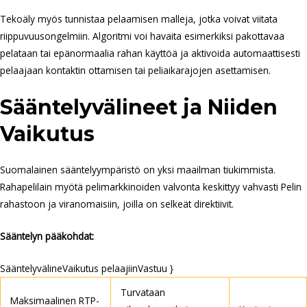
Tekoäly myös tunnistaa pelaamisen malleja, jotka voivat viitata
riippuvuusongelmiin. Algoritmi voi havaita esimerkiksi pakottavaa
pelataan tai epänormaalia rahan käyttöä ja aktivoida automaattisesti
pelaajaan kontaktin ottamisen tai peliaikarajojen asettamisen.
Sääntelyvälineet ja Niiden
Vaikutus
Suomalainen sääntelyympäristö on yksi maailman tiukimmista.
Rahapelilain myötä pelimarkkinoiden valvonta keskittyy vahvasti Pelin
rahastoon ja viranomaisiin, joilla on selkeät direktiivit.
Sääntelyn pääkohdat:
SääntelyvälineVaikutus pelaajiinVastuu }
Turvataan
Maksimaalinen RTP-