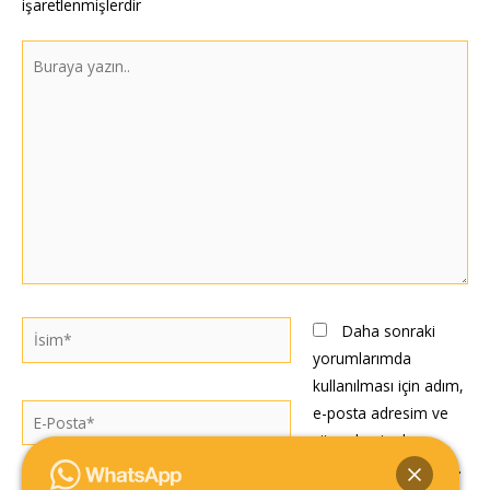
işaretlenmişlerdir
Buraya
yazın..
İsim*
Daha sonraki
yorumlarımda
kullanılması için adım,
E-
e-posta adresim ve
Posta*
site adresim bu
tarayıcıya kaydedilsin.