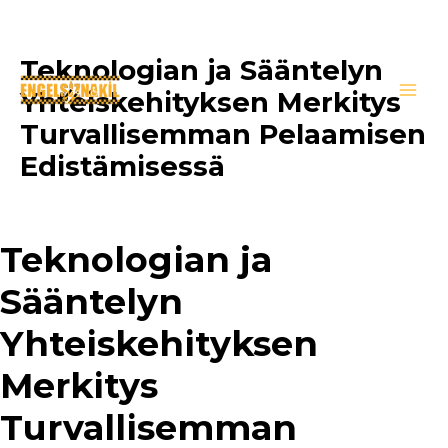
Teknologian ja Sääntelyn
İçeriğe
atla
Yhteiskehityksen Merkitys
Main
Turvallisemman Pelaamisen
Men
Edistämisessä
Yorum bırakın
/
news
/ Yazan
oguzkirimli
Teknologian ja
Sääntelyn
Yhteiskehityksen
Merkitys
Turvallisemman