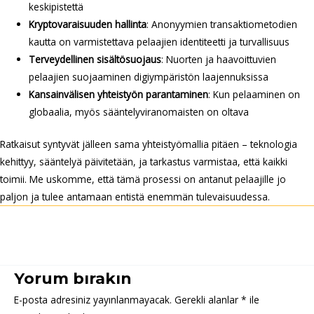
keskipistettä
Kryptovaraisuuden hallinta
: Anonyymien transaktiometodien
kautta on varmistettava pelaajien identiteetti ja turvallisuus
Terveydellinen sisältösuojaus
: Nuorten ja haavoittuvien
pelaajien suojaaminen digiympäristön laajennuksissa
Kansainvälisen yhteistyön parantaminen
: Kun pelaaminen on
globaalia, myös sääntelyviranomaisten on oltava
Ratkaisut syntyvät jälleen sama yhteistyömallia pitäen – teknologia
kehittyy, sääntelyä päivitetään, ja tarkastus varmistaa, että kaikki
toimii. Me uskomme, että tämä prosessi on antanut pelaajille jo
paljon ja tulee antamaan entistä enemmän tulevaisuudessa.
Post
←
Önceki Yazı
Sonraki Yazı
→
navigation
Yorum bırakın
E-posta adresiniz yayınlanmayacak.
Gerekli alanlar
*
ile