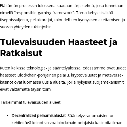
Etä tämän prosessin tuloksena saadaan järjestelmä, joka tunnetaan
nimellä “responsible gaming framework”. Tämä kehys sisältää
itsepoissuljenta, peliaikarajat, taloudellisen kynnyksen asettamisen ja
suoran yhteyden tukilinjoihin.
Tulevaisuuden Haasteet ja
Ratkaisut
Kuten kaikissa teknologia- ja sääntelyaloissa, edessämme ovat uudet
haasteet. Blockchain-pohjainen pelailu, kryptovaluutat ja metaverse-
kasinot ovat luomassa uusia alueita, joilla nykyiset suojamekanismit
eivät välttämättä täysin toimi.
Tärkeimmät tulevaisuuden alueet:
Decentralized pelaamisalustat
: Sääntelyviranomaisten on
kehitettävä keinot valvoa blockchain-pohjaisia kasinoita ilman