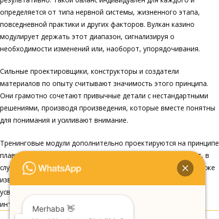
определяется от типа нервной системы, жизненного этапа,
повседневной практики и других факторов. Вулкан казино
модулирует держать этот диапазон, сигнализируя о
необходимости изменений или, наоборот, упорядочивания.
Сильные проектировщики, конструкторы и создатели
материалов по опыту считывают значимость этого принципа.
Они грамотно сочетают привычные детали с нестандартными
решениями, производя произведения, которые вместе понятны
для понимания и усиливают внимание.
Тренинговые модули дополнительно проектируются на принципе
плавного интеграции новизны. Эффективное развитие идет, в
случае когда обновленная единица знаний подаётся в связи уже
известных знаний, что обеспечивает учащимся увереннее
усваивать сведения, не переутомляясь слишком высокой
интенсивностью.
Merhaba 👋