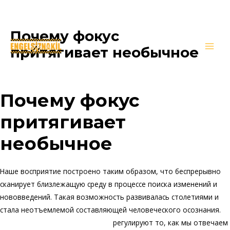
Почему фокус
İçeriğe
atla
притягивает необычное
Main
/
Genel
/ Yazan
oguzkirimli
Men
Почему фокус
притягивает
необычное
Наше восприятие построено таким образом, что беспрерывно
сканирует близлежащую среду в процессе поиска изменений и
нововведений. Такая возможность развивалась столетиями и
стала неотъемлемой составляющей человеческого осознания.
казино вулкан играть на деньги
регулируют то, как мы отвечаем