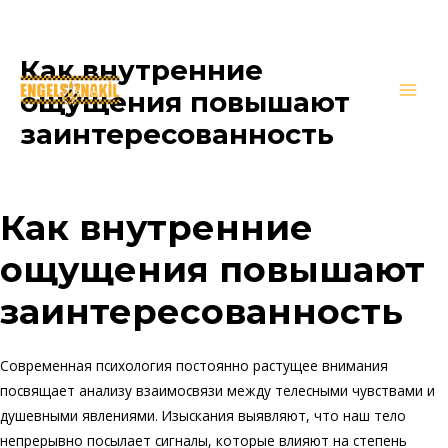
Как внутренние
İçeriğe
atla
ощущения повышают
Main
заинтересованность
Men
/
Genel
/ Yazan
oguzkirimli
Как внутренние
ощущения повышают
заинтересованность
Современная психология постоянно растущее внимания
посвящает анализу взаимосвязи между телесными чувствами и
душевными явлениями. Изыскания выявляют, что наш тело
непрерывно посылает сигналы, которые влияют на степень