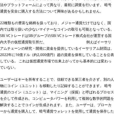
法やプラットフォームによって異なり、最初に調査を行います。 暗号
通貨を安全に購入する方法について興味があるかもしれません。
22種類もの豊富な銘柄を扱っており、メジャー通貨だけではなく、国
内では取り扱いの少ないマイナーなコインの取引も可能となっている。
SBI VCトレードはSBIグループのSBI VCトレード株式会社が運営する国
内大手の仮想通貨取引所だ。
https://shisancore.com/
例えばイーサリ
アムチェーンの研究・開発に資金を提供しているイーサリアム財団は、
2022年に16億ドル（約2,000億円）超の資産を保有していることを公表
している。 これは仮想通貨市場で出来上がってから基本的には変わっ
ていない。
ユーザーはキーを所有することで、信頼できる第三者を介さず、別の人
物にコイン（ユニット）を移動したり記録することができます。 暗号
通貨のコイン（ユニット）は、マイニング（採掘）と呼ばれるプロセス
を介して作成され、コンピュータパワーを利用して複雑な数学的問題を
解決することでコインが生成されます。 また、ユーザーは、ブローカ
ーから通貨を購入して、暗号通貨ウォレットを使用して通貨を保存した