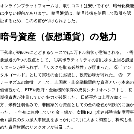
オンラインプラットフォームは、取引コストは安いですが、暗号化機能
は少ない傾向があります。 暗号通貨は、暗号技術を使用して取引を認
証するため、この名前が付けられました。
暗号資産（仮想通貨）の魅力
下落率が約60%にとどまるケースでは5万ドル前後が意識される。 ・需
要減退の3つの観点として、 ①高ボラティリティの割に株を上回る超過
リターンが得られず、「リスクを取る必然性」が弱まった。 ②「デジ
タルゴールド」として実物の金に劣後し、投資妙味が薄れた。 ③「ア
ナーキズムの象徴」として、非国家・非金融機関的な資産という本来の
価値観から、ETFや政府・金融機関依存の成長シナリオへシフトし、初
期投資家が注目していた魅力が後退した。 日経平均は上昇が続く一
方、米株は弱含みで、非国家的な資産としての金の物色が相対的に強か
った。 ・年初に急伸していた金・銀が、次期FRB（米連邦準備制度理事
会）議長のタカ派人事観測をきっかけに2月に大きく調整し、株式も含
めた資産横断のリスクオフが波及した。