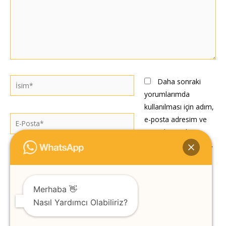
İsim*
Daha sonraki
yorumlarımda
kullanılması için adım,
E-
e-posta adresim ve
Posta*
site adresim bu
tarayıcıya kaydedilsin.
Web
sitesi
Merhaba 👋
Nasıl Yardımcı Olabiliriz?