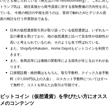
いたとも報じられている（例えば21/6/18付Bloomberg）。 これに対し
トランプ氏は、就任直後から暗号資産に対する規制整備の方向性を示し
ている。 今後の検討の中核を担うのは、冒頭で触れたAIとデジタル資
産の検討を行う作業部会である。
日本の仮想通貨取引所が取り扱っている仮想通貨は、いずれも一
定の審査を受けており、他の仮想通貨と比べて安全性や信頼性が
高いと考えられているため、そのような名で呼ばれている。
また、ShopifyやRakuten、Home Depotもビットコインを利用で
きます。
また、各商品等には価格の変動等による損失が生じるおそれがあ
ります。
口座開設費・維持費はもちろん、取引手数料、クイック入金手数
料（※1,000円以上の入金）、ロスカット手数料についてはすべ
て無料で、コストを抑えたお取引が可能です。
ビットコイン（仮想通貨）を学びたい方にオスス
メのコンテンツ