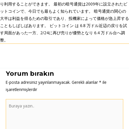
り利用することができます。 最初の暗号通貨は2009年に設立されたビ
ットコインで、今日でも最もよく知られています。 暗号通貨の関心の
大半は利益を得るための取引であり、投機家によって価格が急上昇する
こともしばしばあります。 ビットコイン は 6.8 万ドル近辺の戻りを試
す局面があった一方、2/24に再び売りが優勢となり 6.4 万ドル台へ調
整。
Post
←
Önceki Yazı
Sonraki Yazı
→
navigation
Yorum bırakın
E-posta adresiniz yayınlanmayacak.
Gerekli alanlar
*
ile
işaretlenmişlerdir
Buraya
yazın..