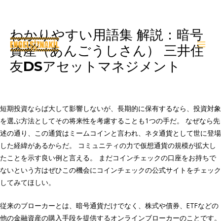
わかりやすい用語集 解説：暗号
İçeriğe
atla
資産（あんごうしさん） 三井住
Main
友DSアセットマネジメント
Men
Yorum bırakın
/
Trading
/ Yazan
oguzkirimli
短期投資ならば大して影響しないが、長期的に保有するなら、投資対象
を選ぶ方法としてその将来性を考慮することも1つの手だ。 なぜなら先
述の通り、この通貨はミームコインと言われ、ネタ通貨として世に登場
した経緯があるからだ。 コミュニティの力で仮想通貨の規模が拡大し
たことを示す良い例と言える。 まだコインチェックの口座をお持ちで
ないという方はぜひこの機会にコインチェックの公式サイトをチェック
してみてほしい。
従来のブローカーとは、暗号通貨だけでなく、株式や債券、ETFなどの
他の金融資産の購入手段を提供するオンラインブローカーのことです。